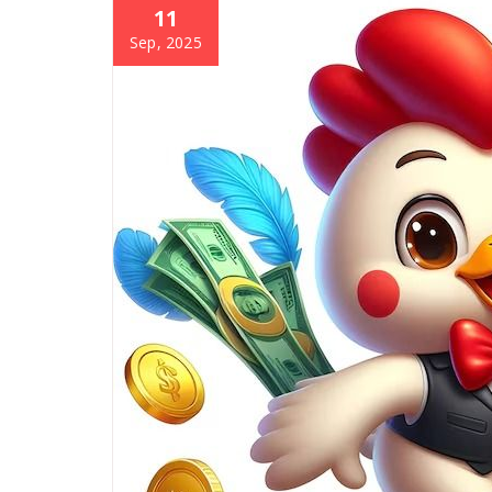
11
Sep, 2025