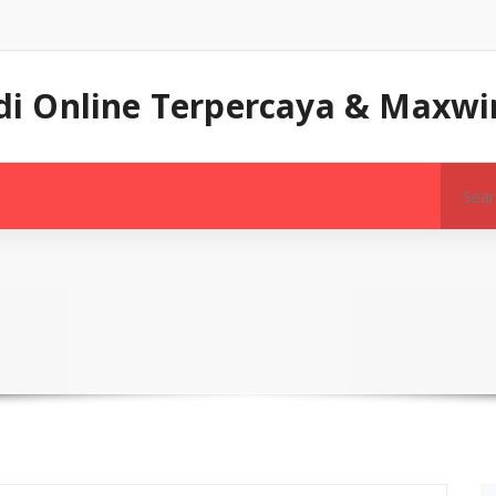
Judi Online Terpercaya & Maxwi
Search
for: