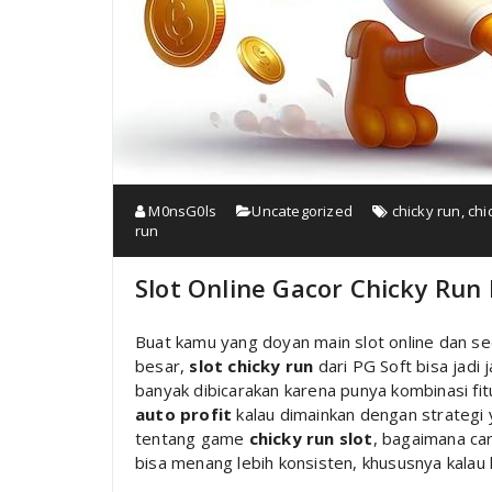
M0nsG0ls
Uncategorized
chicky run
,
chi
run
Slot Online Gacor Chicky Run 
Buat kamu yang doyan main slot online dan s
besar,
slot chicky run
dari PG Soft bisa jadi
banyak dibicarakan karena punya kombinasi fitu
auto profit
kalau dimainkan dengan strategi y
tentang game
chicky run slot
, bagaimana car
bisa menang lebih konsisten, khususnya kalau