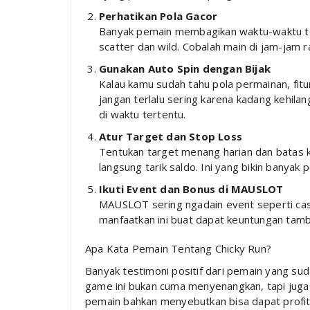
Perhatikan Pola Gacor
Banyak pemain membagikan waktu-waktu t
scatter dan wild. Cobalah main di jam-jam
Gunakan Auto Spin dengan Bijak
Kalau kamu sudah tahu pola permainan, fit
jangan terlalu sering karena kadang kehil
di waktu tertentu.
Atur Target dan Stop Loss
Tentukan target menang harian dan batas k
langsung tarik saldo. Ini yang bikin banyak
Ikuti Event dan Bonus di MAUSLOT
MAUSLOT sering ngadain event seperti cash
manfaatkan ini buat dapat keuntungan tam
Apa Kata Pemain Tentang Chicky Run?
Banyak testimoni positif dari pemain yang s
game ini bukan cuma menyenangkan, tapi jug
pemain bahkan menyebutkan bisa dapat profit h