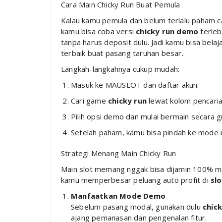
Cara Main Chicky Run Buat Pemula
Kalau kamu pemula dan belum terlalu paham 
kamu bisa coba versi
chicky run demo
terleb
tanpa harus deposit dulu. Jadi kamu bisa belaj
terbaik buat pasang taruhan besar.
Langkah-langkahnya cukup mudah:
Masuk ke MAUSLOT dan daftar akun.
Cari game
chicky run
lewat kolom pencaria
Pilih opsi demo dan mulai bermain secara gr
Setelah paham, kamu bisa pindah ke mode u
Strategi Menang Main Chicky Run
Main slot memang nggak bisa dijamin 100% me
kamu memperbesar peluang auto profit di
slo
Manfaatkan Mode Demo
Sebelum pasang modal, gunakan dulu
chic
ajang pemanasan dan pengenalan fitur.