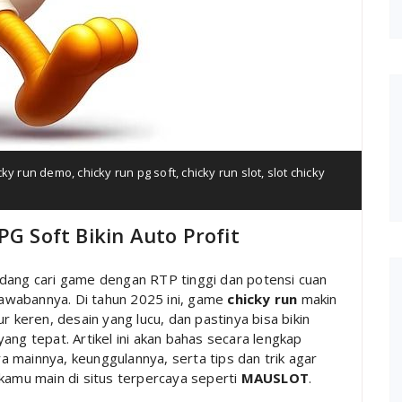
cky run demo
,
chicky run pg soft
,
chicky run slot
,
slot chicky
PG Soft Bikin Auto Profit
edang cari game dengan RTP tinggi dan potensi cuan
 jawabannya. Di tahun 2025 ini, game
chicky run
makin
r keren, desain yang lucu, dan pastinya bisa bikin
ang tepat. Artikel ini akan bahas secara lengkap
a mainnya, keunggulannya, serta tips dan trik agar
 kamu main di situs terpercaya seperti
MAUSLOT
.