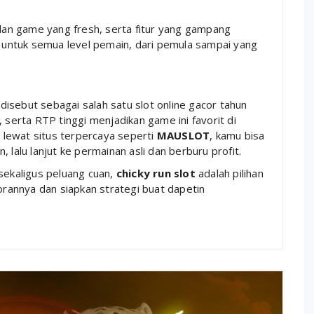
ilan game yang fresh, serta fitur yang gampang
untuk semua level pemain, dari pemula sampai yang
isebut sebagai salah satu slot online gacor tahun
 serta RTP tinggi menjadikan game ini favorit di
n lewat situs terpercaya seperti
MAUSLOT
, kamu bisa
n, lalu lanjut ke permainan asli dan berburu profit.
sekaligus peluang cuan,
chicky run slot
adalah pilihan
corannya dan siapkan strategi buat dapetin