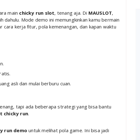
cara main
chicky run slot
, tenang aja. Di
MAUSLOT
,
ih dahulu. Mode demo ini memungkinkan kamu bermain
ar cara kerja fitur, pola kemenangan, dan kapan waktu
n.
atis.
ang asli dan mulai berburu cuan.
nang, tapi ada beberapa strategi yang bisa bantu
t chicky run
.
ky run demo
untuk melihat pola game. Ini bisa jadi