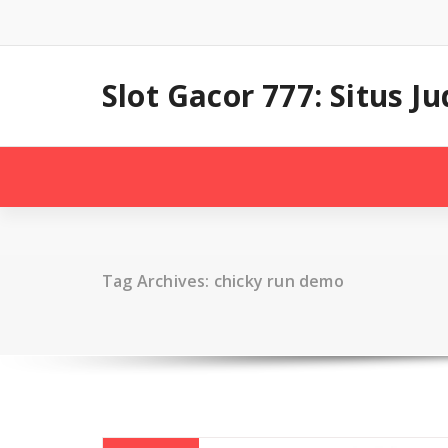
Skip
to
content
Slot Gacor 777: Situs 
Tag Archives: chicky run demo