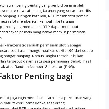
u istilah paling penting yang perlu dipahami oleh
ersentase rata-rata uang taruhan yang secara teoritis
ka panjang. Dengan kata lain, RTP membantu pemain
sin slot memberikan kembali nilai taruhan
itu, pemain yang memahami RTP dapat membuat
dibandingkan pemain yang hanya memilih permainan
k.
i karakteristik sebuah permainan slot. Sebagai
ara teori akan mengembalikan sekitar 96 dari setiap
ng sangat panjang. Namun, angka tersebut bukan
lah tersebut dalam satu sesi permainan. Sebab, hasil
 acak atau Random Number Generator (RNG).
Faktor Penting bagi
etapi juga ingin memahami cara kerja permainan yang
lah satu faktor utama ketika seseorang
mengetahui RTP, pemain dapat melihat perbedaan