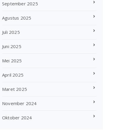
September 2025
Agustus 2025
Juli 2025
Juni 2025
Mei 2025
April 2025
Maret 2025
November 2024
Oktober 2024