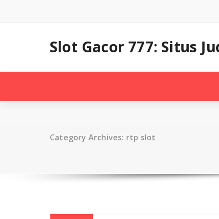
Skip
to
content
Slot Gacor 777: Situs 
Category Archives: rtp slot