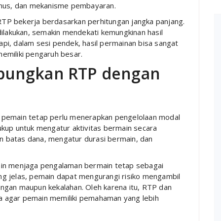
bonus, dan mekanisme pembayaran.
TP bekerja berdasarkan perhitungan jangka panjang.
dilakukan, semakin mendekati kemungkinan hasil
tapi, dalam sesi pendek, hasil permainan bisa sangat
emiliki pengaruh besar.
bungkan RTP dengan
 pemain tetap perlu menerapkan pengelolaan modal
ukup untuk mengatur aktivitas bermain secara
 batas dana, mengatur durasi bermain, dan
ain menjaga pengalaman bermain tetap sebagai
g jelas, pemain dapat mengurangi risiko mengambil
ngan maupun kekalahan. Oleh karena itu, RTP dan
 agar pemain memiliki pemahaman yang lebih