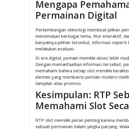
Mengapa Pemahaman
Permainan Digital
Perkembangan teknologi membuat pilihan perm
menemukan berbagai tema, fitur interaktif, 
banyaknya pilihan tersebut, informasi seper
melakukan evaluasi.
Di era digital, pemain memiliki akses lebih m
Dengan memanfaatkan informasi tersebut, pem
memahami bahwa setiap slot memiliki karakter
elemen yang membantu pemain modern melihat p
tampilan atau promosi.
Kesimpulan: RTP Se
Memahami Slot Secar
RTP slot memiliki peran penting karena mem
sebuah permainan dalam jangka panjang. Wa