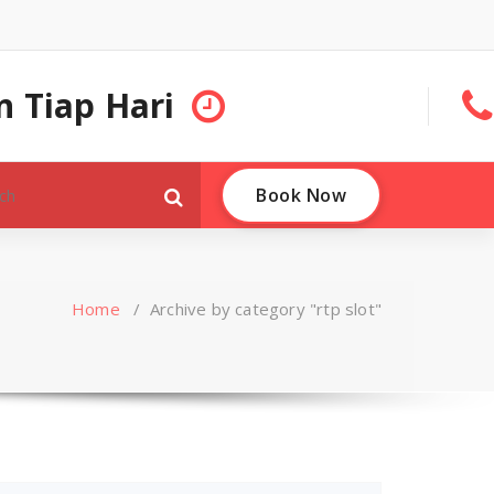
n Tiap Hari
Book Now
Home
/
Archive by category "rtp slot"