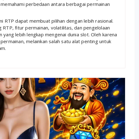
in memahami perbedaan antara berbagai permainan
 RTP dapat membuat pilihan dengan lebih rasional.
P, fitur permainan, volatilitas, dan pengelolaan
ang lebih lengkap mengenai dunia slot. Oleh karena
permainan, melainkan salah satu alat penting untuk
am.