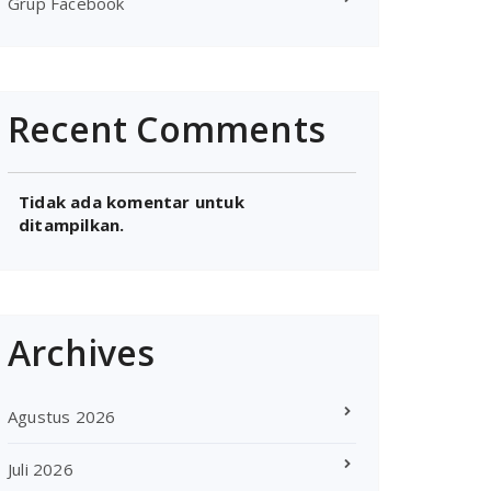
Grup Facebook
Recent Comments
Tidak ada komentar untuk
ditampilkan.
Archives
Agustus 2026
Juli 2026