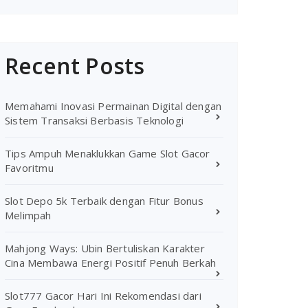
Recent Posts
Memahami Inovasi Permainan Digital dengan
Sistem Transaksi Berbasis Teknologi
Tips Ampuh Menaklukkan Game Slot Gacor
Favoritmu
Slot Depo 5k Terbaik dengan Fitur Bonus
Melimpah
Mahjong Ways: Ubin Bertuliskan Karakter
Cina Membawa Energi Positif Penuh Berkah
Slot777 Gacor Hari Ini Rekomendasi dari