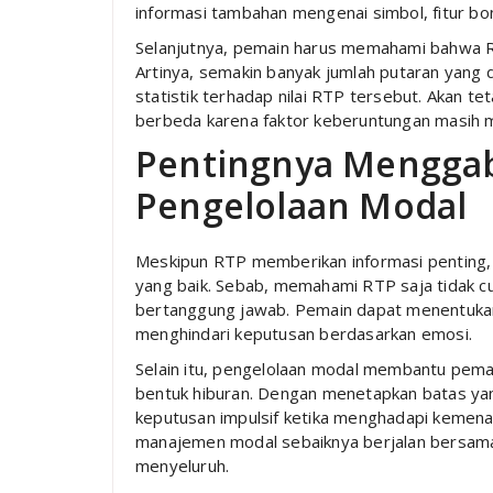
informasi tambahan mengenai simbol, fitur 
Selanjutnya, pemain harus memahami bahwa R
Artinya, semakin banyak jumlah putaran yang 
statistik terhadap nilai RTP tersebut. Akan te
berbeda karena faktor keberuntungan masih m
Pentingnya Mengga
Pengelolaan Modal
Meskipun RTP memberikan informasi penting,
yang baik. Sebab, memahami RTP saja tidak c
bertanggung jawab. Pemain dapat menentukan
menghindari keputusan berdasarkan emosi.
Selain itu, pengelolaan modal membantu pem
bentuk hiburan. Dengan menetapkan batas yan
keputusan impulsif ketika menghadapi kemena
manajemen modal sebaiknya berjalan bersama
menyeluruh.