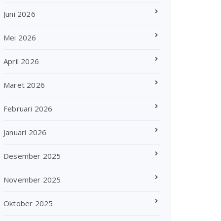
Juni 2026
Mei 2026
April 2026
Maret 2026
Februari 2026
Januari 2026
Desember 2025
November 2025
Oktober 2025