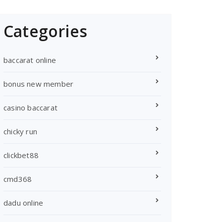
Categories
baccarat online
bonus new member
casino baccarat
chicky run
clickbet88
cmd368
dadu online