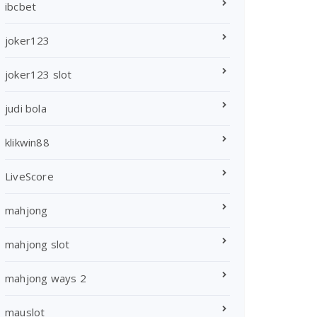
ibcbet
joker123
joker123 slot
judi bola
klikwin88
LiveScore
mahjong
mahjong slot
mahjong ways 2
mauslot