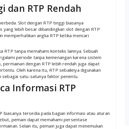
gi dan RTP Rendah
 berbeda. Slot dengan RTP tinggi biasanya
 yang lebih besar dibandingkan slot dengan RTP
in memperhatikan angka RTP ketika mencari
gka RTP tanpa memahami konteks lainnya. Sebuah
ngalami periode tanpa kemenangan karena sistem
, permainan dengan RTP lebih rendah juga dapat
tentu. Oleh karena itu, RTP sebaiknya digunakan
 sebagai satu-satunya faktor penentu.
a Informasi RTP
 biasanya tersedia pada bagian informasi atau aturan
sebut, pemain dapat memahami persentase
rmainan. Selain itu, pemain juga dapat menemukan