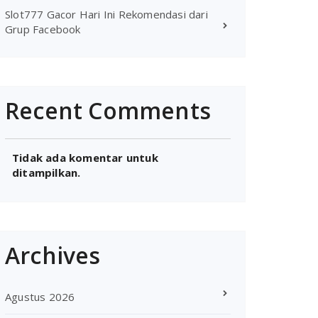
Slot777 Gacor Hari Ini Rekomendasi dari
Grup Facebook
Recent Comments
Tidak ada komentar untuk
ditampilkan.
Archives
Agustus 2026