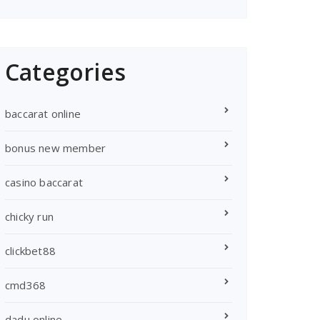
Categories
baccarat online
bonus new member
casino baccarat
chicky run
clickbet88
cmd368
dadu online