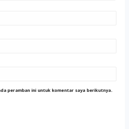
ada peramban ini untuk komentar saya berikutnya.