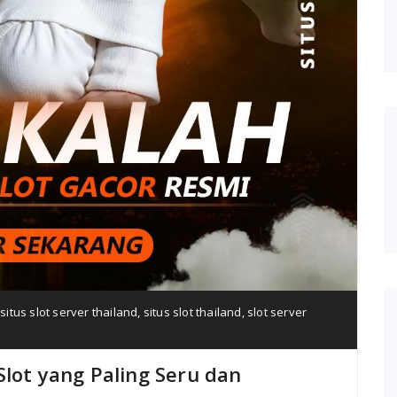
,
situs slot server thailand
,
situs slot thailand
,
slot server
Slot yang Paling Seru dan