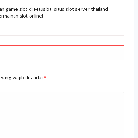
an game slot di Mauslot, situs slot server thailand
rmainan slot online!
 yang wajib ditandai
*