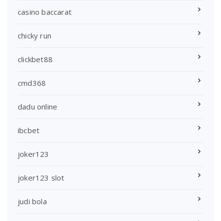
casino baccarat
chicky run
clickbet88
cmd368
dadu online
ibcbet
joker123
joker123 slot
judi bola