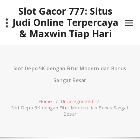
Skip
Slot Gacor 777: Situs
to
content
Judi Online Terpercaya
& Maxwin Tiap Hari
Slot Depo 5K dengan Fitur Modern dan Bonus
Sangat Besar
Home
/
Uncategorized
/
Slot Depo 5K dengan Fitur Modern dan Bonus Sangat
Besar