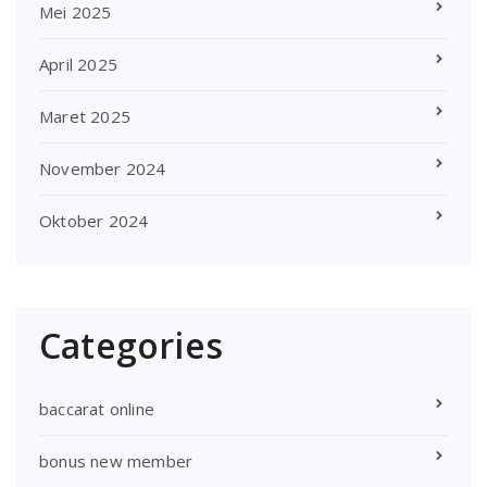
Mei 2025
April 2025
Maret 2025
November 2024
Oktober 2024
Categories
baccarat online
bonus new member