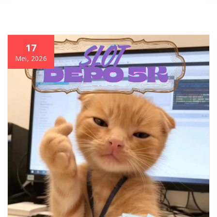
17
Mei, 2026