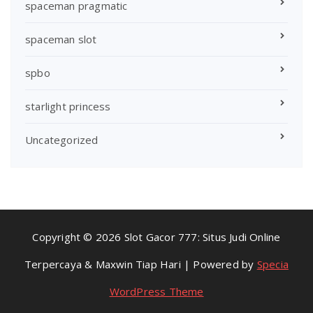
spaceman pragmatic
spaceman slot
spbo
starlight princess
Uncategorized
Copyright © 2026 Slot Gacor 777: Situs Judi Online
Terpercaya & Maxwin Tiap Hari | Powered by
Specia
WordPress Theme