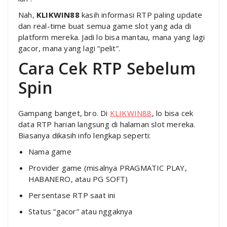
Nah,
KLIKWIN88
kasih informasi RTP paling update
dan real-time buat semua game slot yang ada di
platform mereka. Jadi lo bisa mantau, mana yang lagi
gacor, mana yang lagi “pelit”.
Cara Cek RTP Sebelum
Spin
Gampang banget, bro. Di
KLIKWIN88
, lo bisa cek
data RTP harian langsung di halaman slot mereka.
Biasanya dikasih info lengkap seperti:
Nama game
Provider game (misalnya PRAGMATIC PLAY,
HABANERO, atau PG SOFT)
Persentase RTP saat ini
Status “gacor” atau nggaknya