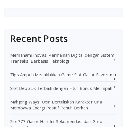
Recent Posts
Memahami Inovasi Permainan Digital dengan Sistem
Transaksi Berbasis Teknologi
Tips Ampuh Menaklukkan Game Slot Gacor Favoritmu
Slot Depo 5k Terbaik dengan Fitur Bonus Melimpah
Mahjong Ways: Ubin Bertuliskan Karakter Cina
Membawa Energi Positif Penuh Berkah
Slot777 Gacor Hari Ini Rekomendasi dari Grup