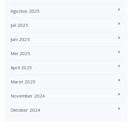
Agustus 2025
Juli 2025
Juni 2025
Mei 2025
April 2025
Maret 2025
November 2024
Oktober 2024