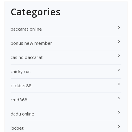
Categories
baccarat online
bonus new member
casino baccarat
chicky run
clickbet88
cmd368
dadu online
ibcbet