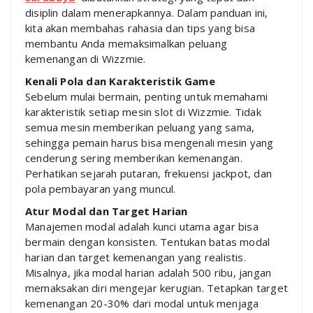
disiplin dalam menerapkannya. Dalam panduan ini,
kita akan membahas rahasia dan tips yang bisa
membantu Anda memaksimalkan peluang
kemenangan di Wizzmie.
Kenali Pola dan Karakteristik Game
Sebelum mulai bermain, penting untuk memahami
karakteristik setiap mesin slot di Wizzmie. Tidak
semua mesin memberikan peluang yang sama,
sehingga pemain harus bisa mengenali mesin yang
cenderung sering memberikan kemenangan.
Perhatikan sejarah putaran, frekuensi jackpot, dan
pola pembayaran yang muncul.
Atur Modal dan Target Harian
Manajemen modal adalah kunci utama agar bisa
bermain dengan konsisten. Tentukan batas modal
harian dan target kemenangan yang realistis.
Misalnya, jika modal harian adalah 500 ribu, jangan
memaksakan diri mengejar kerugian. Tetapkan target
kemenangan 20-30% dari modal untuk menjaga