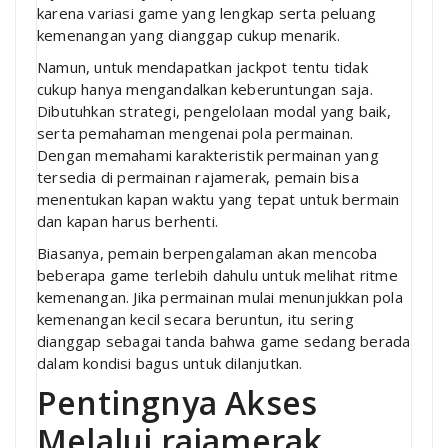
karena variasi game yang lengkap serta peluang
kemenangan yang dianggap cukup menarik.
Namun, untuk mendapatkan jackpot tentu tidak
cukup hanya mengandalkan keberuntungan saja.
Dibutuhkan strategi, pengelolaan modal yang baik,
serta pemahaman mengenai pola permainan.
Dengan memahami karakteristik permainan yang
tersedia di permainan rajamerak, pemain bisa
menentukan kapan waktu yang tepat untuk bermain
dan kapan harus berhenti.
Biasanya, pemain berpengalaman akan mencoba
beberapa game terlebih dahulu untuk melihat ritme
kemenangan. Jika permainan mulai menunjukkan pola
kemenangan kecil secara beruntun, itu sering
dianggap sebagai tanda bahwa game sedang berada
dalam kondisi bagus untuk dilanjutkan.
Pentingnya Akses
Melalui rajamerak