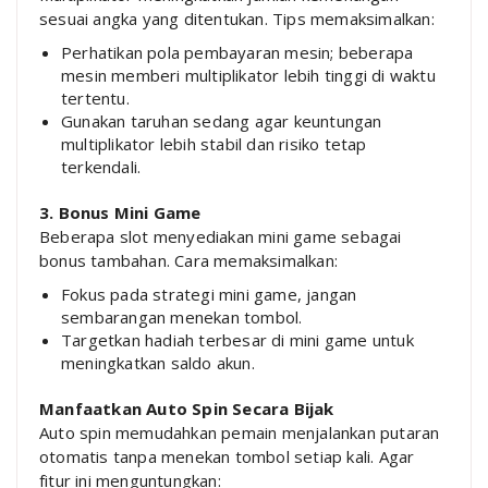
sesuai angka yang ditentukan. Tips memaksimalkan:
Perhatikan pola pembayaran mesin; beberapa
mesin memberi multiplikator lebih tinggi di waktu
tertentu.
Gunakan taruhan sedang agar keuntungan
multiplikator lebih stabil dan risiko tetap
terkendali.
3. Bonus Mini Game
Beberapa slot menyediakan mini game sebagai
bonus tambahan. Cara memaksimalkan:
Fokus pada strategi mini game, jangan
sembarangan menekan tombol.
Targetkan hadiah terbesar di mini game untuk
meningkatkan saldo akun.
Manfaatkan Auto Spin Secara Bijak
Auto spin memudahkan pemain menjalankan putaran
otomatis tanpa menekan tombol setiap kali. Agar
fitur ini menguntungkan: