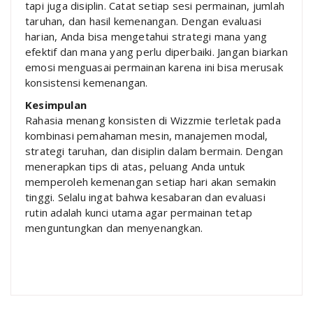
tapi juga disiplin. Catat setiap sesi permainan, jumlah
taruhan, dan hasil kemenangan. Dengan evaluasi
harian, Anda bisa mengetahui strategi mana yang
efektif dan mana yang perlu diperbaiki. Jangan biarkan
emosi menguasai permainan karena ini bisa merusak
konsistensi kemenangan.
Kesimpulan
Rahasia menang konsisten di Wizzmie terletak pada
kombinasi pemahaman mesin, manajemen modal,
strategi taruhan, dan disiplin dalam bermain. Dengan
menerapkan tips di atas, peluang Anda untuk
memperoleh kemenangan setiap hari akan semakin
tinggi. Selalu ingat bahwa kesabaran dan evaluasi
rutin adalah kunci utama agar permainan tetap
menguntungkan dan menyenangkan.