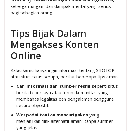
ketergantungan, dan dampak mental yang serius
bagi sebagian orang.
Tips Bijak Dalam
Mengakses Konten
Online
Kalau kamu hanya ingin informasi tentang SBOTOP
atau situs-situs serupa, berikut beberapa tips aman:
Cari informasi dari sumber resmi
seperti situs
berita tepercaya atau forum komunitas yang
membahas legalitas dan pengalaman pengguna
secara obyektif.
Waspadai tautan mencurigakan
yang
menjanjikan “link alternatif aman” tanpa sumber
yang jelas.