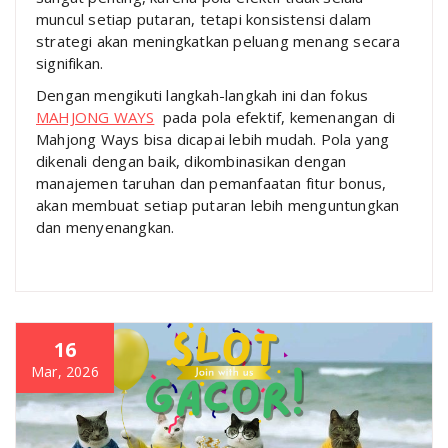
muncul setiap putaran, tetapi konsistensi dalam
strategi akan meningkatkan peluang menang secara
signifikan.
Dengan mengikuti langkah-langkah ini dan fokus
MAHJONG WAYS
pada pola efektif, kemenangan di
Mahjong Ways bisa dicapai lebih mudah. Pola yang
dikenali dengan baik, dikombinasikan dengan
manajemen taruhan dan pemanfaatan fitur bonus,
akan membuat setiap putaran lebih menguntungkan
dan menyenangkan.
16
Mar, 2026