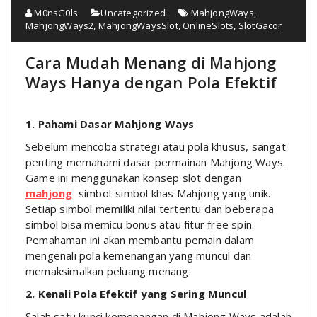
M0nsG0ls
Uncategorized
MahjongWays
,
MahjongWays2
,
MahjongWaysSlot
,
OnlineSlots
,
SlotGacor
Cara Mudah Menang di Mahjong
Ways Hanya dengan Pola Efektif
1. Pahami Dasar Mahjong Ways
Sebelum mencoba strategi atau pola khusus, sangat
penting memahami dasar permainan Mahjong Ways.
Game ini menggunakan konsep slot dengan
mahjong
simbol-simbol khas Mahjong yang unik.
Setiap simbol memiliki nilai tertentu dan beberapa
simbol bisa memicu bonus atau fitur free spin.
Pemahaman ini akan membantu pemain dalam
mengenali pola kemenangan yang muncul dan
memaksimalkan peluang menang.
2. Kenali Pola Efektif yang Sering Muncul
Salah satu kunci kemenangan di Mahjong Ways adalah