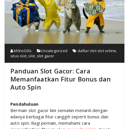
M0nsG0ls
Uncategorized
daftar slot slot online
,
situs slot
,
slot
,
slot gacor
Panduan Slot Gacor: Cara
Memanfaatkan Fitur Bonus dan
Auto Spin
Pendahuluan
Bermain slot gacor kini semakin menarik dengan
adanya berbagai fitur canggih seperti bonus dan
auto spin. Bagi pemain, memahami cara